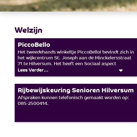
Welzijn
PiccoBello
Het tweedehands winkeltje PiccoBello! bevindt zich in
het wijkcentrum St. Joseph aan de Minckelersstraat
71 te Hilversum. Het heeft een Sociaal aspect
waardoor men er niet alleen voor een nieuwe outfit
Lees Verder...
terecht kan, maar ook voor een babbeltje onder het
genot van een kop koffie. De kleding wordt
ingebracht door mensen uit buurt en het aanbod is
Rijbewijskeuring Senioren Hilversum
heel divers. Wat er in de winkel komt te hangen,
Afspraken kunnen telefonisch gemaakt worden op:
moet in goede staat zijn. Kom gerust een keer langs
085-2500414.
tijdens onze openingstijden op ma, wo en vr tussen
11:00 en 14:00uur en sla je slag!