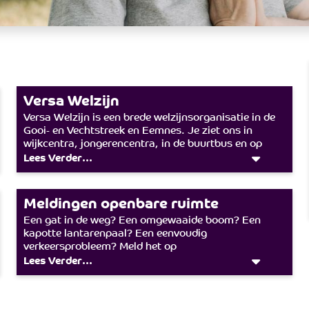
Versa Welzijn
Versa Welzijn is een brede welzijnsorganisatie in de
Gooi- en Vechtstreek en Eemnes. Je ziet ons in
wijkcentra, jongerencentra, in de buurtbus en op
straat. Samen bouwen we aan verbonden buurten.
Lees Verder...
Voor meer informatie bezoekt u www.versawelzijn.nl.
Meldingen openbare ruimte
Een gat in de weg? Een omgewaaide boom? Een
kapotte lantarenpaal? Een eenvoudig
verkeersprobleem? Meld het op
www.hilversum.nl/melding-doen/melding-openbare-
Lees Verder...
ruimte.