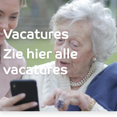
Over ons
Vacatures - St. Joseph
Hulp & Advies
Welzijn
Vacatures
Activiteiten
Wonen
Zie hier alle
Bij jooZ
Participanten
vacatures
Vacatures
Contact