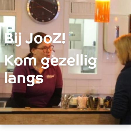
Over ons
Bij jooZ - St. Joseph
Hulp & Advies
Welzijn
Bij JooZ!
Activiteiten
Wonen
Kom gezellig
Bij jooZ
Participanten
langs
Vacatures
Contact