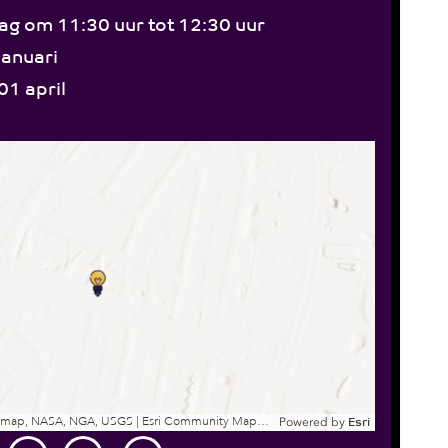
ag om 11:30 uur tot 12:30 uur
januari
1 april
Esri, EsriNL, Rijkswaterstaat, Intermap, NASA, NGA, USGS | Esri Community Maps Contributors, Kadaster, Esri, TomTom, Garmin, GeoTechnologies, Inc, METI/NASA, USGS
Powered by
Esri