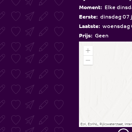
Moment:
Elke dinsd
Eerste:
dinsdag 07 
Laatste:
woensdag 0
Prijs:
Geen
Z
o
o
Z
m
o
i
o
n
m
o
u
t