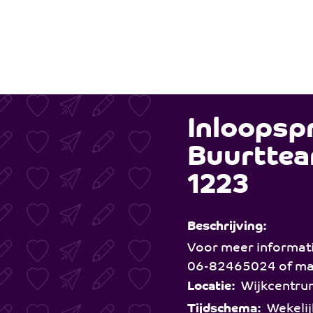
e 1223 - St. Joseph
Inloopsp
Buurttea
1223
Beschrijving:
Voor meer informati
06-82465024 of mai
Locatie:
Wijkcentru
Tijdschema:
Wekelij