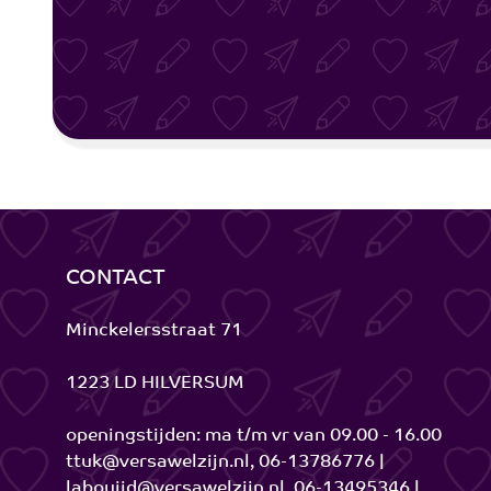
CONTACT
Minckelersstraat 71
1223 LD HILVERSUM
openingstijden: ma t/m vr van 09.00 - 16.00
ttuk@versawelzijn.nl, 06-13786776 |
laboujid@versawelzijn.nl, 06-13495346 |