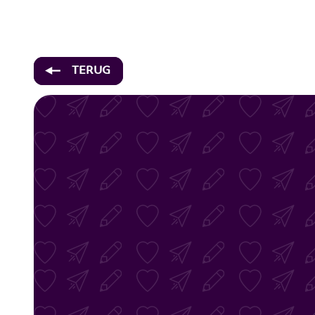
Inloopspreekuur Buurtteam postcod
TERUG