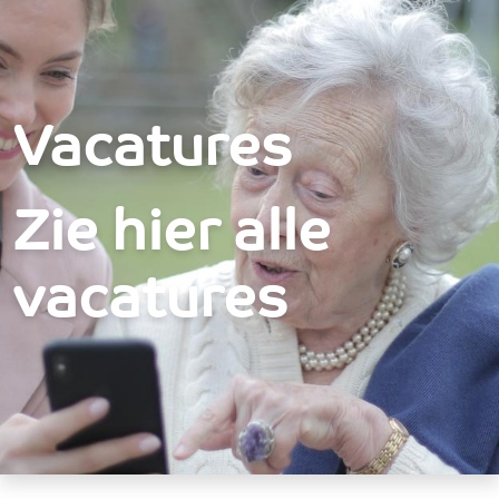
Over ons
Vacatures - St. Joseph
Hulp & Advies
Welzijn
Vacatures
Activiteiten
Wonen
Zie hier alle
Bij jooZ
Participanten
vacatures
Vacatures
Contact