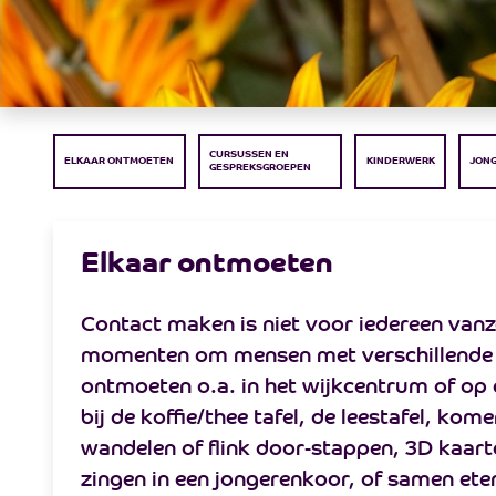
CURSUSSEN EN
ELKAAR ONTMOETEN
KINDERWERK
JON
GESPREKSGROEPEN
Elkaar ontmoeten
Contact maken is niet voor iedereen vanz
momenten om mensen met verschillende ac
ontmoeten o.a. in het wijkcentrum of op 
bij de koffie/thee tafel, de leestafel, ko
wandelen of flink door-stappen, 3D kaar
zingen in een jongerenkoor, of samen ete