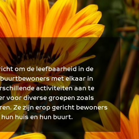
icht om de leefbaarheid in de
 buurtbewoners met elkaar in
schillende activiteiten aan te
n er voor diverse groepen zoals
ren. Ze zijn erop gericht bewoners
n hun huis en hun buurt.