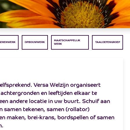
MAATSCHAPPELIJK
GERENWERK
OPBOUWWERK
TAALOEFENGROEP
WERK
elfsprekend. Versa Welzijn organiseert
htergronden en leeftijden elkaar te
een andere locatie in uw buurt. Schuif aan
men samen tekenen, samen (rollator)
ten maken, brei-krans, bordspellen of samen
n.