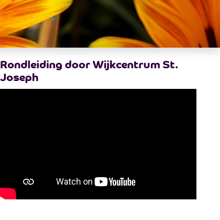
Rondleiding door Wijkcentrum St.
Joseph
Cursussen en Gespreksgroepen
Versa Welzijn organiseert vaak samen met ande
en gespreksgroepen. Bijvoorbeeld voor kindere
sterker in het leven willen staan.