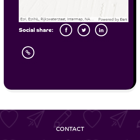
Esri, EsriNL, Rijkswaterstaat, Intermap, NASA, NGA, USGS | Esri Community Maps Contributors, Kadaster, Esri, TomTom, Garmin, GeoTechnologies, Inc, METI/NASA, USGS
Powered by
Esri
Social share:
Facebook
Twitter
Linkedin
Copy Link
CONTACT