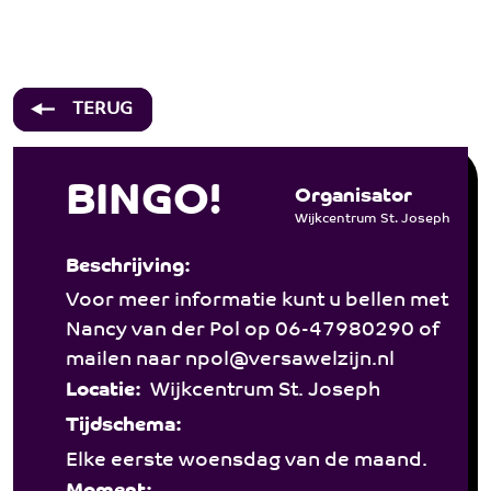
Over ons
Hulp & Advies
BINGO! - St. Joseph
Welzijn
TERUG
Activiteiten
Wonen
BINGO!
Organisator
Bij jooZ
Wijkcentrum St. Joseph
Participanten
Beschrijving:
Voor meer informatie kunt u bellen met
Vacatures
Nancy van der Pol op 06-47980290 of
Contact
mailen naar npol@versawelzijn.nl
Locatie:
Wijkcentrum St. Joseph
Tijdschema:
Elke eerste woensdag van de maand.