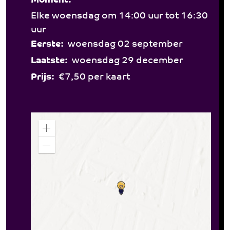
Moment:
Elke woensdag om 14:00 uur tot 16:30
uur
Eerste:
woensdag 02 september
Laatste:
woensdag 29 december
Prijs:
€7,50 per kaart
Z
o
o
Z
m
o
i
o
n
m
o
u
t