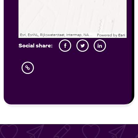
Esri, EsriNL, Rijkswaterstaat, Intermap, NASA, NGA, USGS | Esri Community Maps Contributors, Kadaster, Esri, TomTom, Garmin, GeoTechnologies, Inc, METI/NASA, USGS
Powered by
Esri
Social share:
Facebook
Twitter
Linkedin
Copy Link