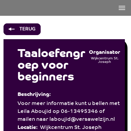
Taaloefengroep voor beginners - S
Over ons
TERUG
Hulp & Advies
Welzijn
Taaloefengr
Organisator
Activiteiten
Wijkcentrum St.
oep voor
Joseph
Wonen
beginners
Bij jooZ
Participanten
Beschrijving:
Vacatures
Voor meer informatie kunt u bellen met
Contact
Leila Aboujid op 06-13495346 of
mailen naar laboujid@versawelzijn.nl
Locatie:
Wijkcentrum St. Joseph