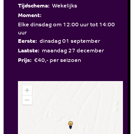
Tijdschema:
Wekelijks
Moment:
Elke dinsdag om 12:00 uur tot 14:00
uur
Eerste:
dinsdag 01 september
Laatste:
maandag 27 december
Prijs:
€40,- per seizoen
Z
o
o
Z
m
o
i
o
n
m
o
u
t