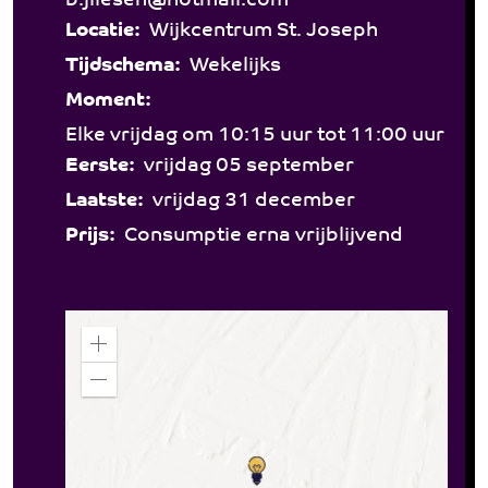
b.jilesen@hotmail.com
Locatie:
Wijkcentrum St. Joseph
Tijdschema:
Wekelijks
Moment:
Elke vrijdag om 10:15 uur tot 11:00 uur
Eerste:
vrijdag 05 september
Laatste:
vrijdag 31 december
Prijs:
Consumptie erna vrijblijvend
Z
o
o
Z
m
o
i
o
n
m
o
u