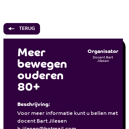
Over ons
Hulp & Advies
Meer bewegen ouderen 80+ - St. J
Welzijn
TERUG
Activiteiten
Wonen
Meer
Organisator
Bij jooZ
Docent Bart
bewegen
Jilesen
Participanten
ouderen
Vacatures
80+
Contact
Beschrijving:
Voor meer informatie kunt u bellen met
docent Bart Jilesen