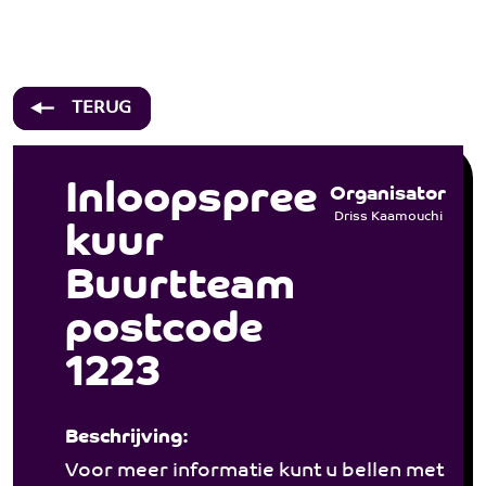
Over ons
Hulp & Advies
Inloopspreekuur Buurtteam postcod
Welzijn
TERUG
Activiteiten
Wonen
Inloopspree
Organisator
Bij jooZ
Driss Kaamouchi
kuur
Participanten
Buurtteam
Vacatures
postcode
Contact
1223
Beschrijving:
Voor meer informatie kunt u bellen met